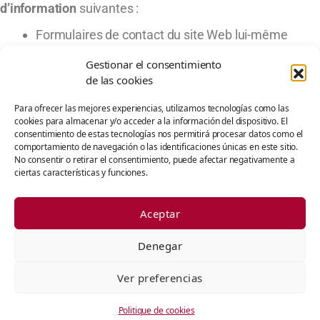
d’information
suivantes :
Formulaires de contact du site Web lui-même
www.palacioazcarate.com.
Gestionar el consentimiento
Formulaires au format papier.
de las cookies
Les médias publics tels que les pages Web, les
Para ofrecer las mejores experiencias, utilizamos tecnologías como las
babillards électroniques, etc.
cookies para almacenar y/o acceder a la información del dispositivo. El
consentimiento de estas tecnologías nos permitirá procesar datos como el
10. Les
données personnelles collectées
par PALACIO
comportamiento de navegación o las identificaciones únicas en este sitio.
No consentir o retirar el consentimiento, puede afectar negativamente a
AZCARATE, SL sont : les données d’identification, les
ciertas características y funciones.
données de contact, les données de facturation et les
données académiques et/ou professionnelles.
Aceptar
Denegar
Ver preferencias
RÉSERVER
Politique de cookies